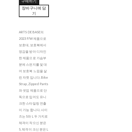
구매하기
장바구니에 담
기
ARTS DE BASE의
2023 F/W 제품으로
보호대, 보호복에서
영감을 받아 디자인
한 제품으로 가슴부
분에 스펀지를 덫 대
어 보호복 느낌을 살
린 자켓 입니다. Bike
Strap, Zipped Pants
와 셋업 제품으로 단
독으로 입어도 유니
크한 스타일링 연출
이 가능 합니다. 사이
즈는 S와 L 두 가지로
체격이 작으신 분은
S, 체격이 크신 분은 L