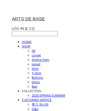
ARTS DE BASE
LOG IN
로그인
HOME
SHOP
All
corset
Styling Item
Jacket
Shirt
T-shirt
Bottom
Dress
Bag
COLLECTION
2026 SPRING SUMMER
CUSTOMER SERVICE
후기 게시판
Q&A