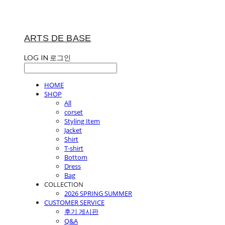
ARTS DE BASE
LOG IN
로그인
HOME
SHOP
All
corset
Styling Item
Jacket
Shirt
T-shirt
Bottom
Dress
Bag
COLLECTION
2026 SPRING SUMMER
CUSTOMER SERVICE
후기 게시판
Q&A