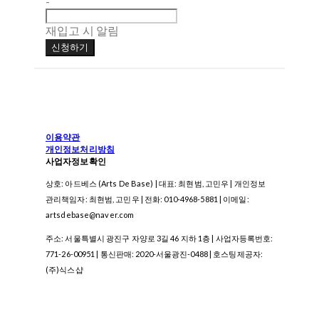
-
재입고 시 알림
신청하기
이용약관
개인정보처리방침
사업자정보확인
상호: 아드베스 (Arts De Base) | 대표: 최현범, 고민우 | 개인정보
관리책임자: 최현범, 고민우 | 전화: 010-4968-5881 | 이메일:
artsdebase@naver.com
주소: 서울특별시 광진구 자양로 3길 46 지하 1층 | 사업자등록번호:
771-26-00951
| 통신판매:
2020-서울광진-0488
| 호스팅제공자:
(주)식스샵