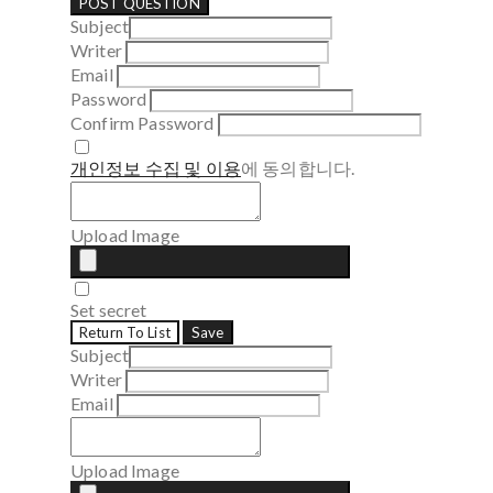
POST QUESTION
Subject
Writer
Email
Password
Confirm Password
개인정보 수집 및 이용
에 동의합니다.
Upload Image
Set secret
Return To List
Save
Subject
Writer
Email
Upload Image