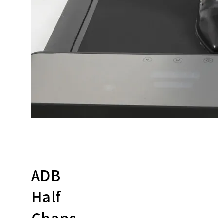
ADB
Half
Chaps