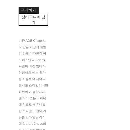
구매하기
장바구니에 담
기
기존 ADB Chaps보
다 짧은 기장과 데일
리 하게 디자인한 아
드베스만의 Chaps
두번째 버전 입니다.
연청색의 데님 원단
을 사용하여 귀여우
면서도 스타일리쉬한
표현이 가능합니다.
맨 다리 또는 바지위
에 참으로써 유니크
한 스타일 표현이 가
능한 스타일링 아이
템 입니다. Chaps라
는 스타일링 아이템