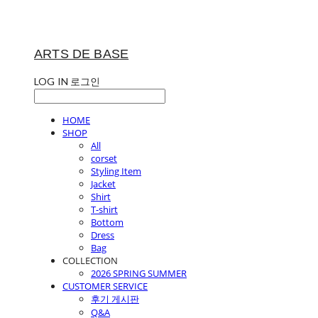
ARTS DE BASE
LOG IN
로그인
HOME
SHOP
All
corset
Styling Item
Jacket
Shirt
T-shirt
Bottom
Dress
Bag
COLLECTION
2026 SPRING SUMMER
CUSTOMER SERVICE
후기 게시판
Q&A